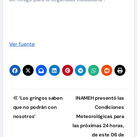
Ver fuente
Navegación
‘Los gringos saben
INAMEH presentó las
de
que no podrán con
Condiciones
nosotros’
Meteorológicas para
entradas
las próximas 24 horas,
de este 06 de