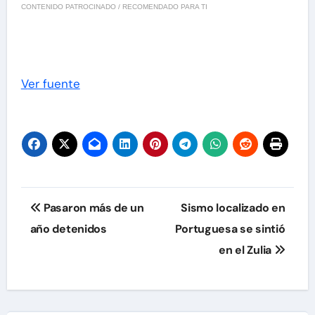
CONTENIDO PATROCINADO / RECOMENDADO PARA TI
Ver fuente
Navegación
Pasaron más de un
Sismo localizado en
de
año detenidos
Portuguesa se sintió
en el Zulia
entradas