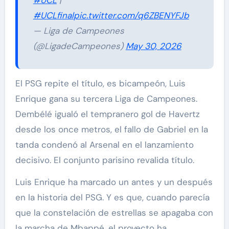
#UCL
|
#UCLfinal
pic.twitter.com/q6ZBENYFJb
— Liga de Campeones
(@LigadeCampeones)
May 30, 2026
El PSG repite el título, es bicampeón, Luis
Enrique gana su tercera Liga de Campeones.
Dembélé igualó el tempranero gol de Havertz
desde los once metros, el fallo de Gabriel en la
tanda condenó al Arsenal en el lanzamiento
decisivo. El conjunto parisino revalida título.
Luis Enrique ha marcado un antes y un después
en la historia del PSG. Y es que, cuando parecía
que la constelación de estrellas se apagaba con
la marcha de Mbappé, el proyecto ha