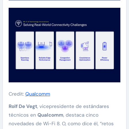
Credit:
Qualcomm
Rolf De Vegt
, vicepresidente de estándares
técnicos en
Qualcomm
, destaca cinco
novedades de Wi-Fi 8. O, como dice él, “retos