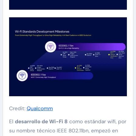
Credit:
Qualcomm
El
desarrollo de Wi-Fi 8
como estándar wifi, por
su nombre técnico IEEE 802.11bn, empezó en