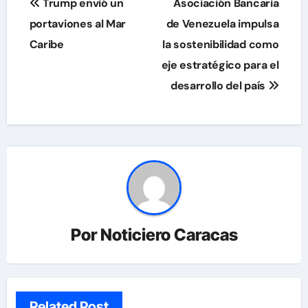
Trump envió un
Asociación Bancaria
de
portaviones al Mar
de Venezuela impulsa
Caribe
la sostenibilidad como
entradas
eje estratégico para el
desarrollo del país
Por
Noticiero Caracas
Related Post