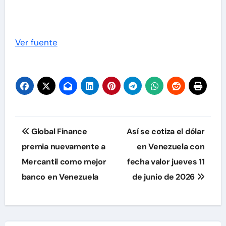
Ver fuente
Navegación
Global Finance
Así se cotiza el dólar
de
premia nuevamente a
en Venezuela con
Mercantil como mejor
fecha valor jueves 11
entradas
banco en Venezuela
de junio de 2026