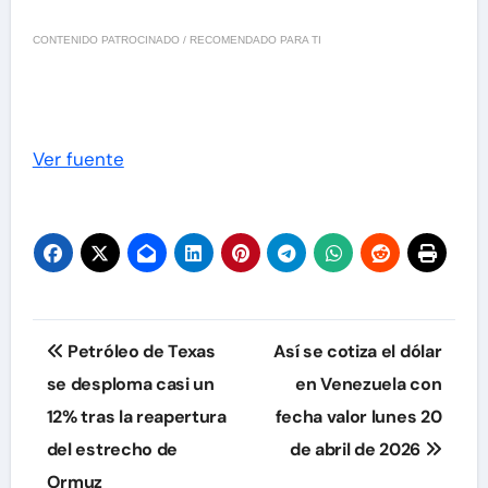
CONTENIDO PATROCINADO / RECOMENDADO PARA TI
Ver fuente
Navegación
Petróleo de Texas
Así se cotiza el dólar
de
se desploma casi un
en Venezuela con
12% tras la reapertura
fecha valor lunes 20
entradas
del estrecho de
de abril de 2026
Ormuz