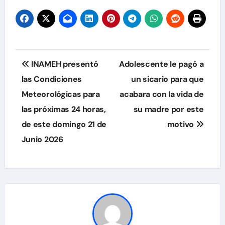
Navegación
INAMEH presentó
Adolescente le pagó a
de
las Condiciones
un sicario para que
Meteorológicas para
acabara con la vida de
entradas
las próximas 24 horas,
su madre por este
de este domingo 21 de
motivo
Junio 2026