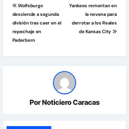
Navegación
Wolfsburgo
Yankees remontan en
de
desciende a segunda
la novena para
división tras caer en el
derrotar a los Reales
entradas
repechaje en
de Kansas City
Paderborn
Por
Noticiero Caracas