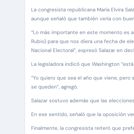
La congresista republicana María Elvira Salazar afirmó este miércoles que espera que Venezuela celebre elecciones presidenciales en 2027,
aunque señaló que también vería con buen
“Lo más importante en este momento es ase
Rubio) para que nos diera una fecha de ele
Nacional Electoral”, expresó Salazar en dec
La legisladora indicó que Washington “está 
“Yo quiero que sea el año que viene, pero s
se queden”, agregó.
Salazar sostuvo además que las elecciones
En ese sentido, señaló que la oposición v
Finalmente, la congresista reiteró que pre