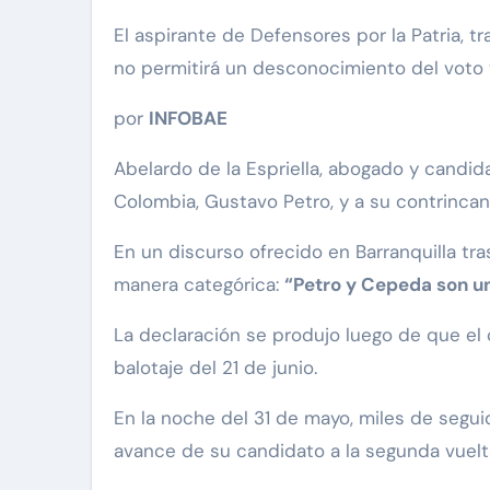
El aspirante de Defensores por la Patria, tras captar el mayor respaldo en la primera vuelta electoral, advirtió a los líderes de la izquierda que
no permitirá un desconocimiento del voto 
por
INFOBAE
Abelardo de la Espriella, abogado y candid
Colombia, Gustavo Petro, y a su contrincan
En un discurso ofrecido en Barranquilla tra
manera categórica:
“Petro y Cepeda son un
La declaración se produjo luego de que el 
balotaje del 21 de junio.
En la noche del 31 de mayo, miles de seguid
avance de su candidato a la segunda vuelt