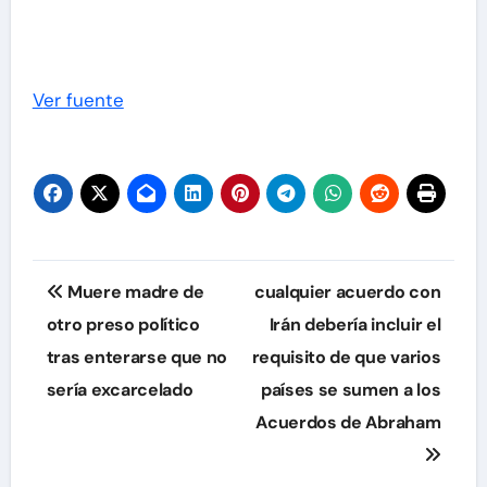
Ver fuente
Navegación
Muere madre de
cualquier acuerdo con
de
otro preso político
Irán debería incluir el
tras enterarse que no
requisito de que varios
entradas
sería excarcelado
países se sumen a los
Acuerdos de Abraham