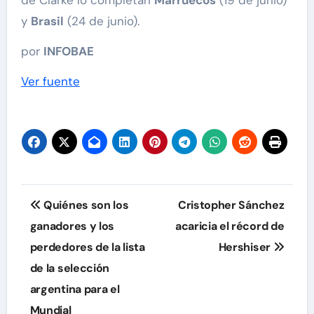
de Clarke lo completan
Marruecos
(19 de junio)
y
Brasil
(24 de junio).
por
INFOBAE
Ver fuente
Navegación
Quiénes son los
Cristopher Sánchez
de
ganadores y los
acaricia el récord de
perdedores de la lista
Hershiser
entradas
de la selección
argentina para el
Mundial