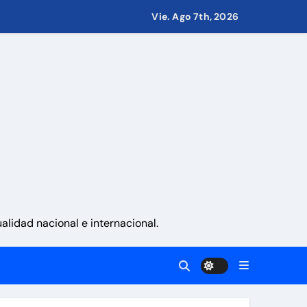
Vie. Ago 7th, 2026
.000 millones
 nacionalidad por parte de personas con vínculos familiares e
ciones con propósito»
ernes 7 de agosto 2026
lidad nacional e internacional.