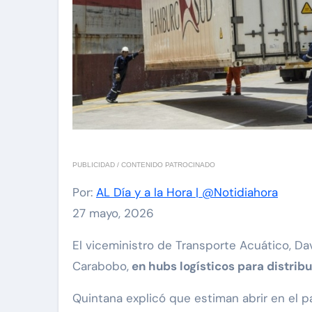
PUBLICIDAD / CONTENIDO PATROCINADO
Por:
AL Día y a la Hora | @Notidiahora
27 mayo, 2026
El viceministro de Transporte Acuático, David Quintana, informó que Venezuela convertirá los puertos de La Guaira y Puerto Cabello, en
Carabobo,
en hubs logísticos para distribu
Quintana explicó que estiman abrir en el p