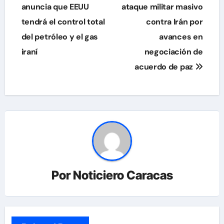
de
anuncia que EEUU
ataque militar masivo
tendrá el control total
contra Irán por
entradas
del petróleo y el gas
avances en
iraní
negociación de
acuerdo de paz
Por
Noticiero Caracas