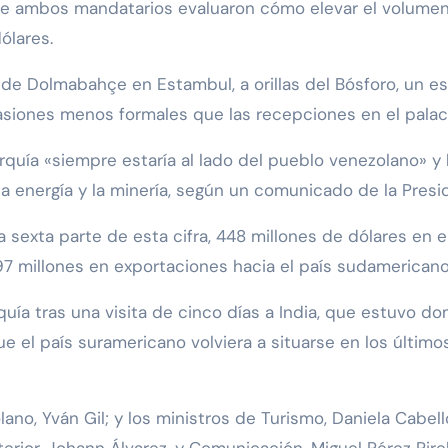
ue ambos mandatarios evaluaron cómo elevar el volumen
ólares.
 de Dolmabahçe en Estambul, a orillas del Bósforo, un e
asiones menos formales que las recepciones en el palaci
rquía «siempre estaría al lado del pueblo venezolano» y
a energía y la minería, según un comunicado de la Presi
 sexta parte de esta cifra, 448 millones de dólares en e
7 millones en exportaciones hacia el país sudamericano
quía tras una visita de cinco días a India, que estuvo d
 el país suramericano volviera a situarse en los últim
lano, Yván Gil; y los ministros de Turismo, Daniela Cabel
erior, Johann Álvarez, y Comunicación, Miguel Pérez Pire