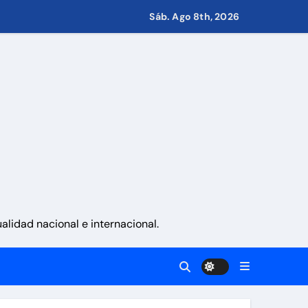
nito
Sáb. Ago 8th, 2026
via
 aranceles
lidad nacional e internacional.
retirar las restricciones