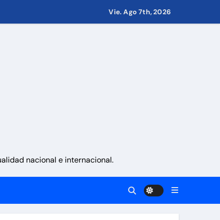
Vie. Ago 7th, 2026
 países
eves 6 de agosto 2026
namá
lidad nacional e internacional.
a