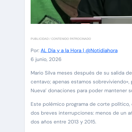
PUBLICIDAD / CONTENIDO PATROCINADO
Por:
AL Día y a la Hora | @Notidiahora
6 junio, 2026
Mario Silva meses después de su salida de VTV ha expresado «Entramos en un declive económico enorme. Nosotros no tenemos ni un
centavo; apenas estamos sobreviviendo», por
Nueva’ donaciones para poder mantener s
Este polémico programa de corte político, 
dos breves interrupciones: menos de un añ
dos años entre 2013 y 2015.