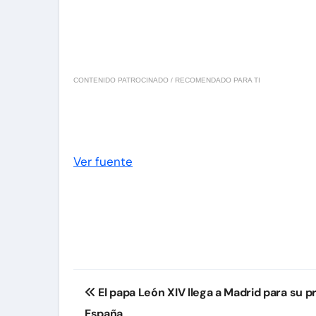
CONTENIDO PATROCINADO / RECOMENDADO PARA TI
Ver fuente
Navegación
El papa León XIV llega a Madrid para su pr
de
España