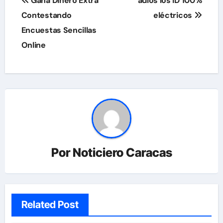
Gana Dinero Extra
adiós los ID 100%
de
Contestando
eléctricos
Encuestas Sencillas
entradas
Online
Por
Noticiero Caracas
Related Post