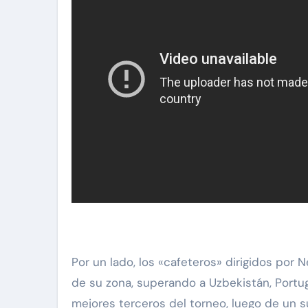
Por un lado, los «cafeteros» dirigidos por 
de su zona, superando a Uzbekistán, Portug
mejores terceros del torneo, luego de un s