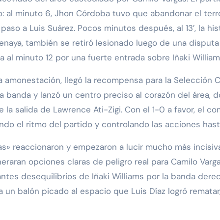
 al minuto 6, Jhon Córdoba tuvo que abandonar el terr
paso a Luis Suárez. Pocos minutos después, al 13′, la his
enaya, también se retiró lesionado luego de una disputa
lla al minuto 12 por una fuerte entrada sobre Iñaki William
monestación, llegó la recompensa para la Selección Co
r la banda y lanzó un centro preciso al corazón del áre
te la salida de Lawrence Ati-Zigi. Con el 1-0 a favor, e
do el ritmo del partido y controlando las acciones hast
ras» reaccionaron y empezaron a lucir mucho más incisiv
eraran opciones claras de peligro real para Camilo Var
tes desequilibrios de Iñaki Williams por la banda dere
a un balón picado al espacio que Luis Díaz logró rematar, 