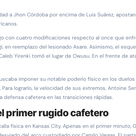
idad a Jhon Córdoba por encima de Luis Suárez, apostand
ricanos.
ego con cuatro modificaciones respecto al once que enfre
Zigi, en reemplazo del lesionado Asare. Asimismo, el es
aleb Yirenki tomó el lugar de Owusu. En el frente de ata
buscaba imponer su notable poderío físico en los duelos
 Para lograrlo, la velocidad de sus extremos, Antoine Sem
a defensa cafetera en las transiciones rápidas.
el primer rugido cafetero
atalla física en Kansas City. Apenas en el primer minuto,
sviado del arco custodiado por Camilo Vargas. El part