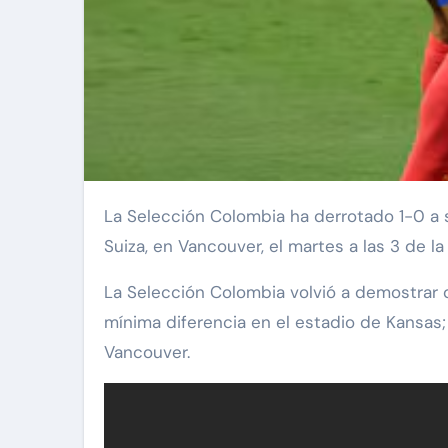
La Selección Colombia ha derrotado 1-0 a su similar de Ghana en disputa de partido de los 16vos de final con gol de Jhon Arias. Va ante
Suiza, en Vancouver, el martes a las 3 de l
La Selección Colombia volvió a demostrar 
mínima diferencia en el estadio de Kansas;
Vancouver.