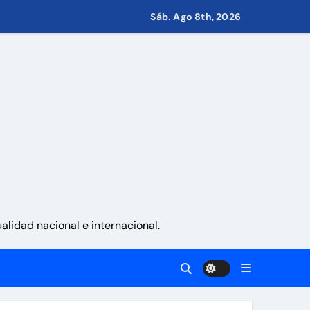
Sáb. Ago 8th, 2026
s de Condominio
pulsar propuestas desde las comunidades
a ayudar a las familias de Venezuela
lidad nacional e internacional.
sonas en una semana