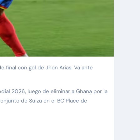
ial 2026, luego de eliminar a Ghana por la
conjunto de Suiza en el BC Place de