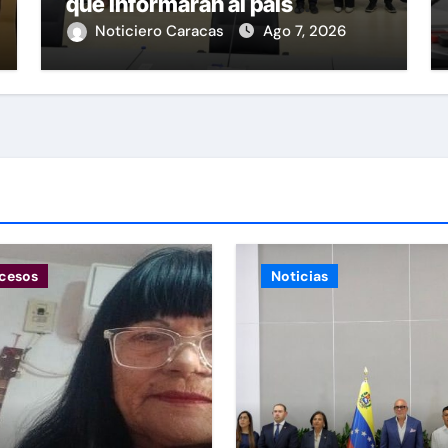
que informarán al país
oportunamente sobre los
Noticiero Caracas
Ago 7, 2026
avances alcanzado
cesos
Noticias