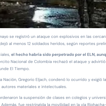
dejó al menos 12 soldados heridos, según reportes preli
iales,
el hecho habría sido perpetrado por el ELN, aunq
jército Nacional de Colombia rechazó el ataque y advirtió
ifunde El Tiempo.
la Nación, Gregorio Eljach, condenó lo ocurrido y exigió 
s autores materiales e intelectuales.
rdenaron la suspensión de clases en colegios y univers
 Además, fue restringida la movilidad en la vía Riohach