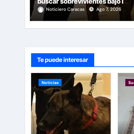
buscar sobrevivientes bajo los
escombros tras los
Noticiero Caracas
Ago 7, 2026
terremotos
Te puede interesar
Noticias
Su