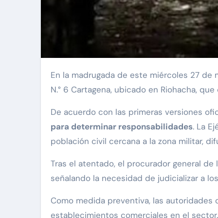
En la madrugada de este miércoles 27 de mayo se registró un ataque con explosivos en las cercanías del Batallón de Infantería Mecanizado
N.° 6 Cartagena, ubicado en Riohacha, que 
De acuerdo con las primeras versiones ofic
para determinar responsabilidades
. La E
población civil cercana a la zona militar, d
Tras el atentado, el procurador general de 
señalando la necesidad de judicializar a lo
Como medida preventiva, las autoridades o
establecimientos comerciales en el sector.