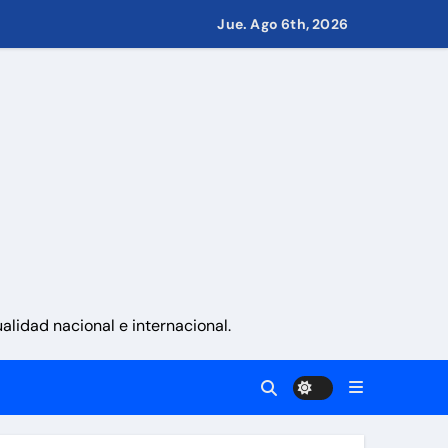
 países
Jue. Ago 6th, 2026
eves 6 de agosto 2026
namá
 La Guaira
lidad nacional e internacional.