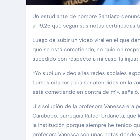
Un estudiante de nombre Santiago denunció que el liceo en el que estudió en el estado Carabobo envió a Caracas un promedio muy inferior
al 19,25 que según sus notas certificadas ti
Luego de subir un video viral en el que de
que se está cometiendo, no quieren respons
sucedido con respecto a mi caso, la injus
«Yo subí un video a las redes sociales ex
fuimos citados para ser atendidos en la zo
está cometiendo en contra de mí», señaló.
«La solución de la profesora Vanessa era p
Carabobo, parroquia Rafael Urdaneta, que l
la institución porque siempre he tenido que
profesora Vanessa son unas notas donde yo 