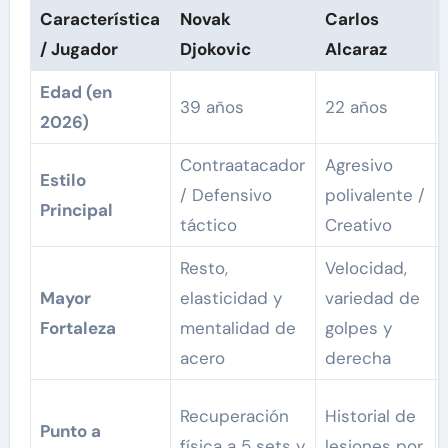
Característica
Novak
Carlos
/ Jugador
Djokovic
Alcaraz
Edad (en
39 años
22 años
2026)
Contraatacador
Agresivo
Estilo
/ Defensivo
polivalente /
Principal
táctico
Creativo
Resto,
Velocidad,
Mayor
elasticidad y
variedad de
Fortaleza
mentalidad de
golpes y
acero
derecha
Recuperación
Historial de
Punto a
física a 5 sets y
lesiones por