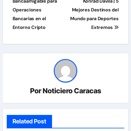
de
Bancaamigable para
Konrad Davila | 5
Operaciones
Mejores Destinos del
entradas
Bancarias en el
Mundo para Deportes
Entorno Cripto
Extremos
Por
Noticiero Caracas
Related Post