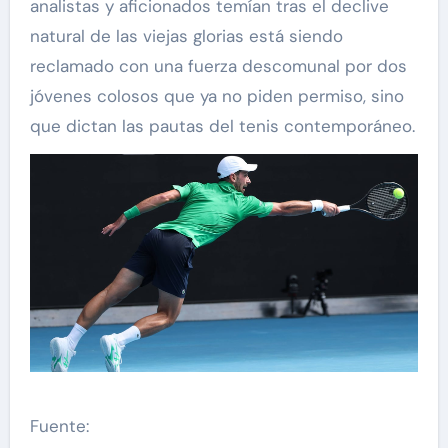
analistas y aficionados temían tras el declive
natural de las viejas glorias está siendo
reclamado con una fuerza descomunal por dos
jóvenes colosos que ya no piden permiso, sino
que dictan las pautas del tenis contemporáneo.
Fuente: