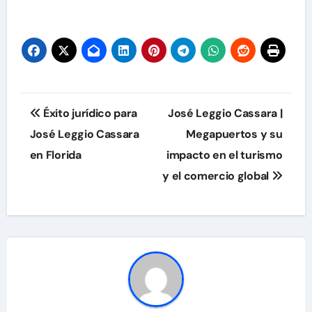
de
entradas
Navegación
Éxito jurídico para
José Leggio Cassara |
de
José Leggio Cassara
Megapuertos y su
en Florida
impacto en el turismo
entradas
y el comercio global