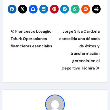
entradas
Navegación
Francesco Lovaglio
Jorge Silva Cardona
de
Tafuri: Operaciones
consolida una década
financieras esenciales
de éxitos y
entradas
transformación
gerencial en el
Deportivo Táchira