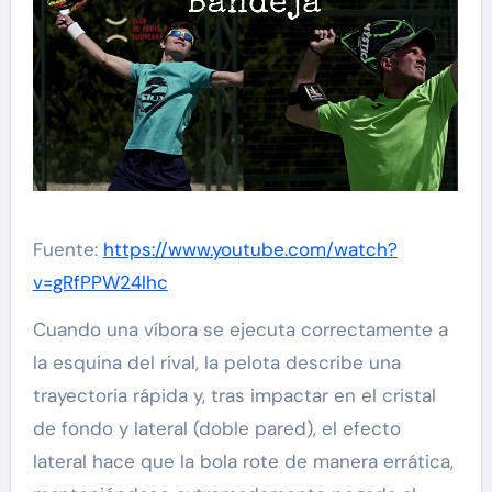
Fuente:
https://www.youtube.com/watch?
v=gRfPPW24lhc
Cuando una víbora se ejecuta correctamente a
la esquina del rival, la pelota describe una
trayectoria rápida y, tras impactar en el cristal
de fondo y lateral (doble pared), el efecto
lateral hace que la bola rote de manera errática,