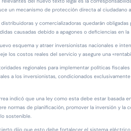
levantes del nuevo texto legal es la corresponsabilidad 
duce un mecanismo de protección directa al ciudadano ant
s distribuidoras y comercializadoras quedarán obligada
rdidas causadas debido a apagones o deficiencias en la c
l nuevo esquema y atraer inversionistas nacionales e int
eje los costos reales del servicio y asegure una «rentabi
toridades regionales para implementar políticas fiscales 
les a los inversionistas, condicionados exclusivamente a
rrea indicó que una ley como esta debe estar basada en 
ere normas de planificación, promover la inversión y la c
lo sostenible.
ierto dijo que esto debe fortalecer el sistema eléctrico