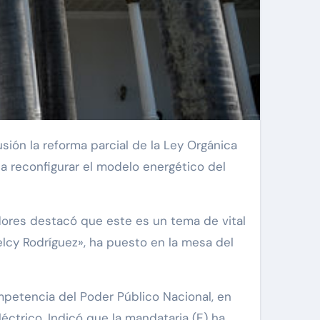
ca reconfigurar el modelo energético del
dores destacó que este es un tema de vital
elcy Rodríguez», ha puesto en la mesa del
mpetencia del Poder Público Nacional, en
léctrico. Indicó que la mandataria (E) ha