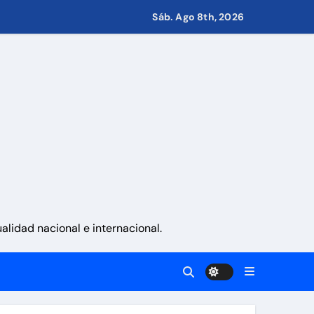
Sáb. Ago 8th, 2026
s de Condominio
pulsar propuestas desde las comunidades
a ayudar a las familias de Venezuela
lidad nacional e internacional.
sonas en una semana