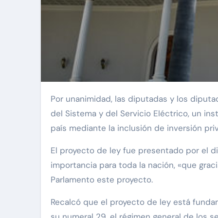
Por unanimidad, las diputadas y los diputados de la Asamblea Nacional aprobaron en primera discusión la reforma parcial de la Ley Orgánica
del Sistema y del Servicio Eléctrico, un i
país mediante la inclusión de inversión pri
El proyecto de ley fue presentado por el 
importancia para toda la nación, «que grac
Parlamento este proyecto.
Recalcó que el proyecto de ley está fundam
su numeral 29, el régimen general de los se