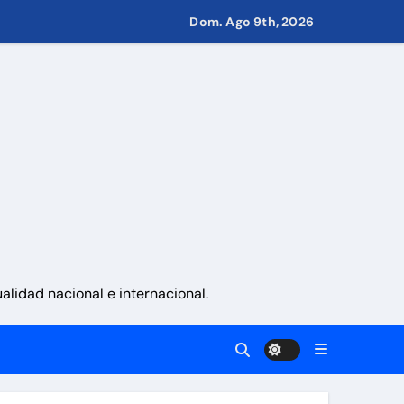
 Eléctricos
Dom. Ago 9th, 2026
retirar las restricciones
nito
via
 aranceles
lidad nacional e internacional.
d