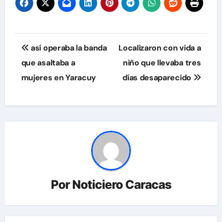
Navegación
así operaba la banda
Localizaron con vida a
de
que asaltaba a
niño que llevaba tres
mujeres en Yaracuy
días desaparecido
entradas
Por
Noticiero Caracas