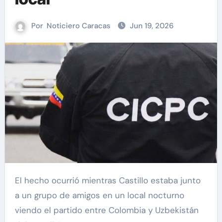
Por
Noticiero Caracas
Jun 19, 2026
El hecho ocurrió mientras Castillo estaba junto
a un grupo de amigos en un local nocturno
viendo el partido entre Colombia y Uzbekistán