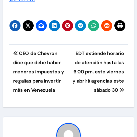
Navegación
CEO de Chevron
BDT extiende horario
de
dice que debe haber
de atención hasta las
menores impuestos y
6:00 pm. este viernes
entradas
regalías para invertir
y abrirá agencias este
más en Venezuela
sábado 30