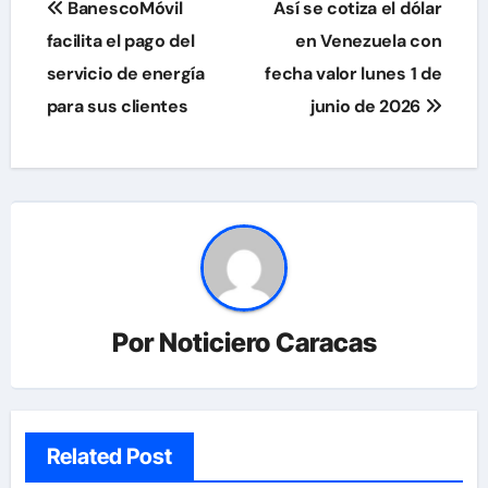
BanescoMóvil
Así se cotiza el dólar
de
facilita el pago del
en Venezuela con
servicio de energía
fecha valor lunes 1 de
entradas
para sus clientes
junio de 2026
Por
Noticiero Caracas
Related Post