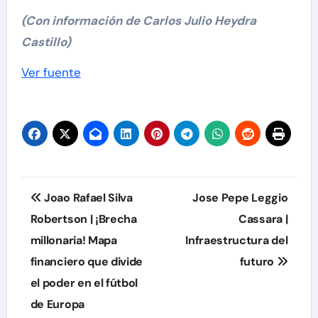
(Con información de Carlos Julio Heydra
Castillo)
Navegación
Ver fuente
de
entradas
Navegación
Joao Rafael Silva
Jose Pepe Leggio
de
Robertson | ¡Brecha
Cassara |
millonaria! Mapa
Infraestructura del
entradas
financiero que divide
futuro
el poder en el fútbol
de Europa