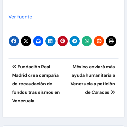
Ver fuente
Navegación
Fundación Real
México enviará más
de
Madrid crea campaña
ayuda humanitaria a
de recaudación de
Venezuela a petición
entradas
fondos tras sismos en
de Caracas
Venezuela