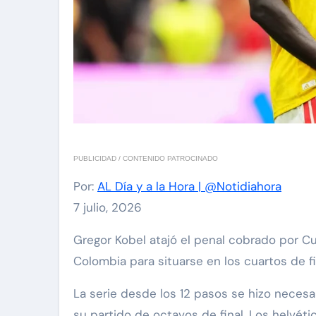
PUBLICIDAD / CONTENIDO PATROCINADO
Por:
AL Día y a la Hora | @Notidiahora
7 julio, 2026
Gregor Kobel atajó el penal cobrado por Cucho Hernández en la tanda, Rubén Vargas acertó el tiro definitivo y Suiza eliminó el martes a
Colombia para situarse en los cuartos de f
La serie desde los 12 pasos se hizo necesa
su partido de octavos de final. Los helvé