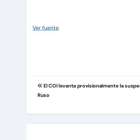
Ver fuente
Navegación
El COI levanta provisionalmente la susp
de
Ruso
entradas