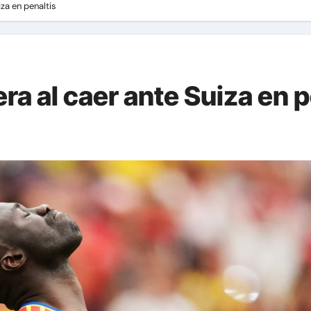
za en penaltis
a al caer ante Suiza en p