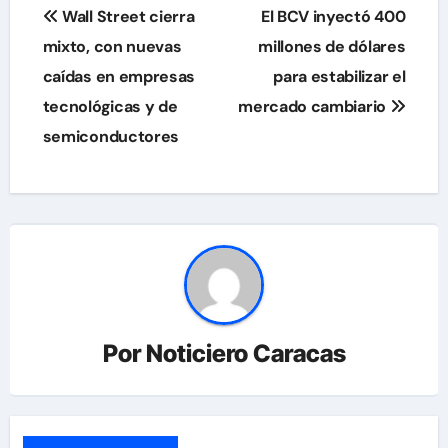
Navegación
Wall Street cierra
El BCV inyectó 400
de
mixto, con nuevas
millones de dólares
caídas en empresas
para estabilizar el
entradas
tecnológicas y de
mercado cambiario
semiconductores
Por
Noticiero Caracas