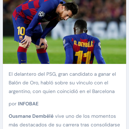
El delantero del PSG, gran candidato a ganar el
Balón de Oro, habló sobre su vínculo con el
argentino, con quien coincidió en el Barcelona
por
INFOBAE
Ousmane Dembélé
vive uno de los momentos
más destacados de su carrera tras consolidarse