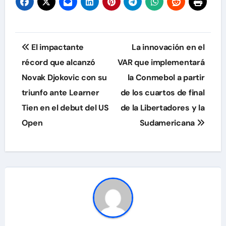
Navegación
El impactante
La innovación en el
de
récord que alcanzó
VAR que implementará
Novak Djokovic con su
la Conmebol a partir
entradas
triunfo ante Learner
de los cuartos de final
Tien en el debut del US
de la Libertadores y la
Open
Sudamericana