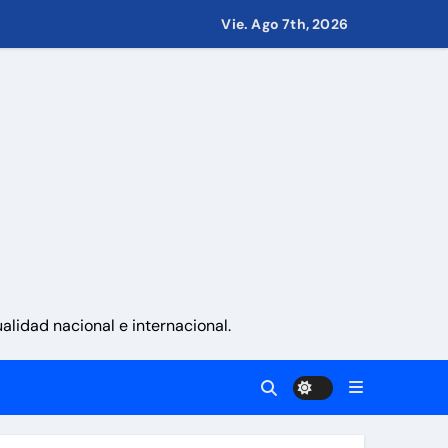
Vie. Ago 7th, 2026
 países
eves 6 de agosto 2026
namá
lidad nacional e internacional.
 La Guaira