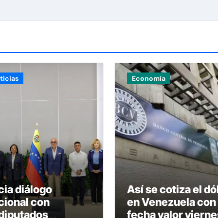
ticias
Economía
icia diálogo
Así se cotiza el dó
cional con
en Venezuela con
diputados
fecha valor vierne