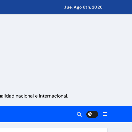
Jue. Ago 6th, 2026
 países
eves 6 de agosto 2026
namá
lidad nacional e internacional.
 La Guaira