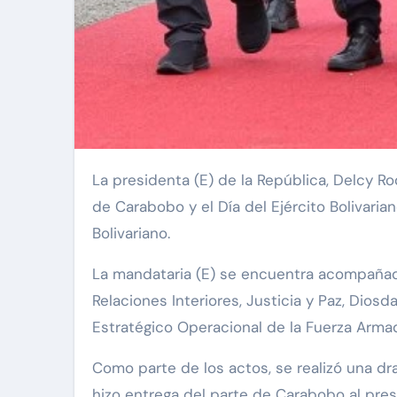
La presidenta (E) de la República, Delcy Rodríguez, lidera este miércoles 24 de junio los actos conmemorativos por los 205 años de la Batalla
de Carabobo y el Día del Ejército Bolivaria
Bolivariano.
La mandataria (E) se encuentra acompañada
Relaciones Interiores, Justicia y Paz, Dio
Estratégico Operacional de la Fuerza Armada
Como parte de los actos, se realizó una dra
hizo entrega del parte de Carabobo al presi