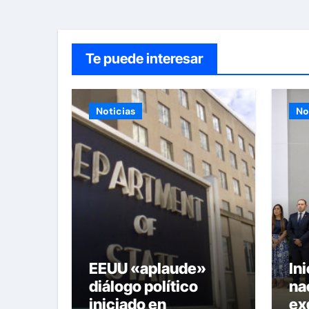
Te puede interesar
Noticias
No
EEUU «aplaude»
In
diálogo político
na
iniciado en
ex