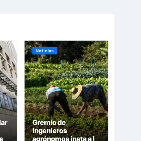
Noticias
lar
Gremio de
ingenieros
s 7
agrónomos insta a la