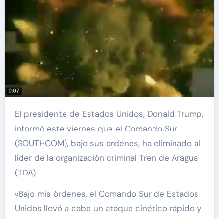
El presidente de Estados Unidos, Donald Trump,
informó este viernes que el Comando Sur
(SOUTHCOM), bajo sus órdenes, ha eliminado al
líder de la organización criminal Tren de Aragua
(TDA).
«Bajo mis órdenes, el Comando Sur de Estados
Unidos llevó a cabo un ataque cinético rápido y