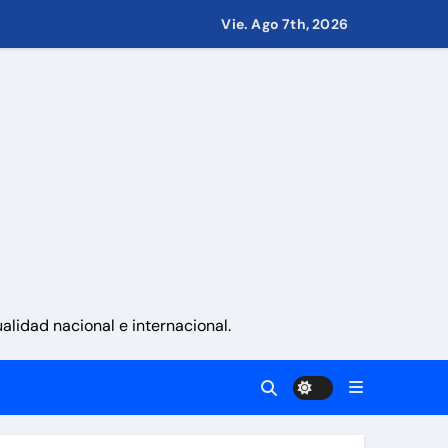
Vie. Ago 7th, 2026
ernes 7 de agosto 2026
res afectados por los terremotos
rededor de 420.000 barriles diarios
lidad nacional e internacional.