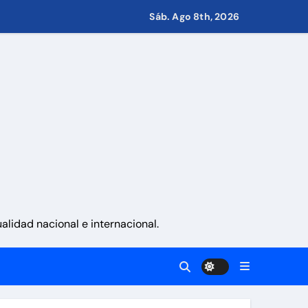
Sáb. Ago 8th, 2026
s de Condominio
pulsar propuestas desde las comunidades
a ayudar a las familias de Venezuela
sonas en una semana
lidad nacional e internacional.