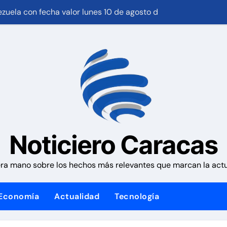
nezuela con fecha valor lunes 10 de agosto de 2026
Plan Crediticio con Subsidio Directo en encuentro con Junta
 1,15%, con la vista puesta en el estrecho de Ormuz
ales activan el encuentro «Repensando a Venezuela» para im
 la presidencia desde la Casa de Nariño
y los futbolistas del Caracas Fútbol Club juntaron fuerzas par
an habitacional por sismos ha beneficiado a unas 2.000 per
Noticiero Caracas
azan fases operativas para reconstruir a Venezuela
ra mano sobre los hechos más relevantes que marcan la actua
as por facilitar la migración irregular hacia Ceuta
ra como presidente de Colombia para el periodo 2026-2030
Economía
Actualidad
Tecnología