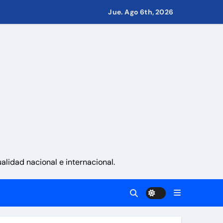
 países
Jue. Ago 6th, 2026
eves 6 de agosto 2026
namá
 La Guaira
lidad nacional e internacional.