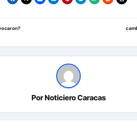
ivocaron?
camb
Por
Noticiero Caracas