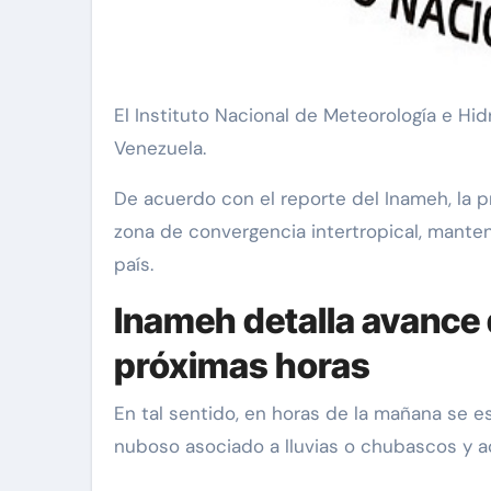
El Instituto Nacional de Meteorología e Hidrología (Inameh) informó detalles del avance de una vaguada este martes 2 de junio de 2026 en
Venezuela.
De acuerdo con el reporte del Inameh, la 
zona de convergencia intertropical, manten
país.
Inameh detalla avance 
próximas horas
En tal sentido, en horas de la mañana se e
nuboso asociado a lluvias o chubascos y ac