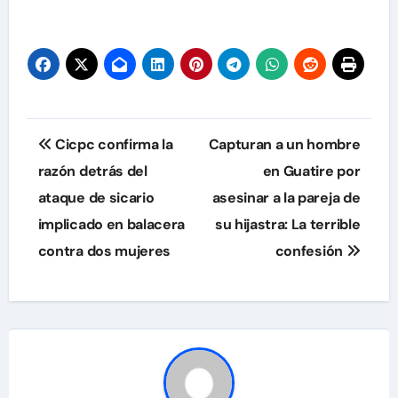
Navegación
Cicpc confirma la
Capturan a un hombre
de
razón detrás del
en Guatire por
ataque de sicario
asesinar a la pareja de
entradas
implicado en balacera
su hijastra: La terrible
contra dos mujeres
confesión