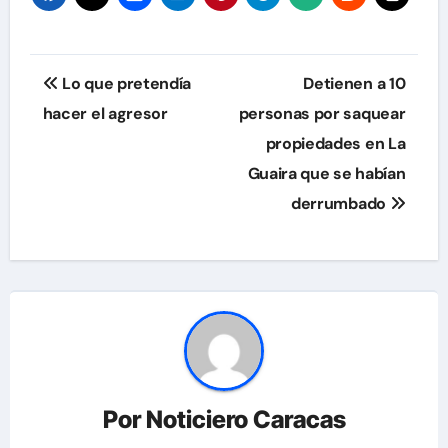
Navegación
Lo que pretendía
Detienen a 10
de
hacer el agresor
personas por saquear
propiedades en La
entradas
Guaira que se habían
derrumbado
Por
Noticiero Caracas