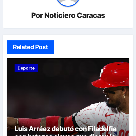
Por
Noticiero Caracas
Related Post
Deporte
Luis Arráez debutó con Filadelfia