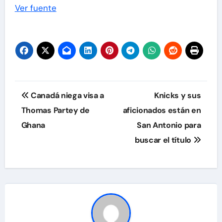
Ver fuente
Navegación
Canadá niega visa a
Knicks y sus
de
Thomas Partey de
aficionados están en
Ghana
San Antonio para
entradas
buscar el título