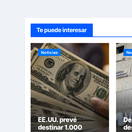
Te puede interesar
Noticias
No
EE.UU. prevé
De
destinar 1.000
de