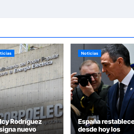
ticias
Noticias
lcy Rodríguez
España restablec
signa nuevo
desde hoy los