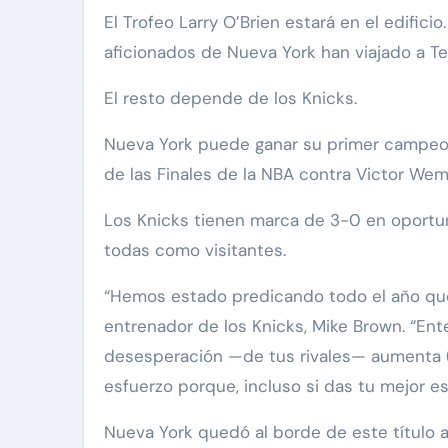
El Trofeo Larry O’Brien estará en el edificio. Los ensayos para la ceremonia de entrega, si hiciera falta, ya están completos. Miles de
aficionados de Nueva York han viajado a T
El resto depende de los Knicks.
Nueva York puede ganar su primer campeona
de las Finales de la NBA contra Victor We
Los Knicks tienen marca de 3-0 en oportu
todas como visitantes.
“Hemos estado predicando todo el año que s
entrenador de los Knicks, Mike Brown. “Ent
desesperación —de tus rivales— aumenta (y
esfuerzo porque, incluso si das tu mejor 
Nueva York quedó al borde de este título