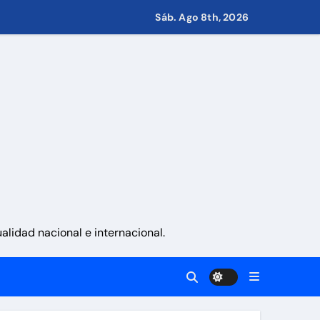
 Eléctricos
Sáb. Ago 8th, 2026
retirar las restricciones
nito
via
 aranceles
lidad nacional e internacional.
d