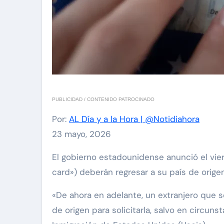
PUBLICIDAD / CONTENIDO PATROCINADO
Por:
AL Día y a la Hora | @Notidiahora
23 mayo, 2026
El gobierno estadounidense anunció el vi
card») deberán regresar a su país de origen 
«De ahora en adelante, un extranjero que 
de origen para solicitarla, salvo en circun