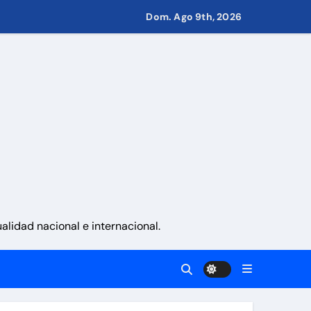
 Eléctricos
Dom. Ago 9th, 2026
retirar las restricciones
nito
via
 aranceles
lidad nacional e internacional.
d