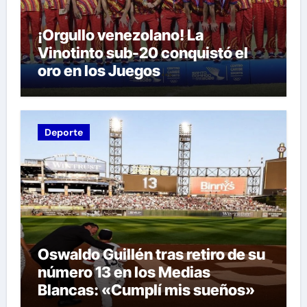
¡Orgullo venezolano! La
Vinotinto sub-20 conquistó el
oro en los Juegos
Centroamericanos y del Caribe
tras unos dramáticos penales
Deporte
Oswaldo Guillén tras retiro de su
número 13 en los Medias
Blancas: «Cumplí mis sueños»