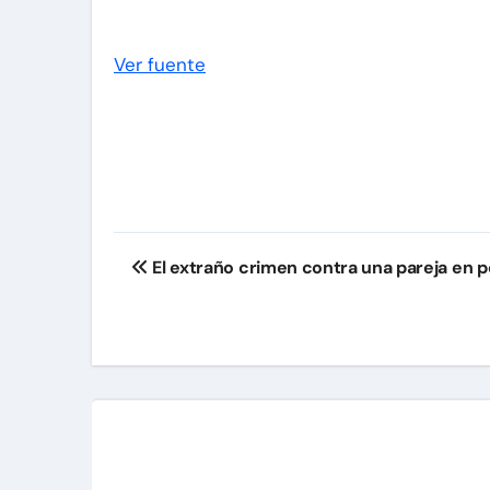
Ver fuente
Navegación
El extraño crimen contra una pareja en p
de
entradas