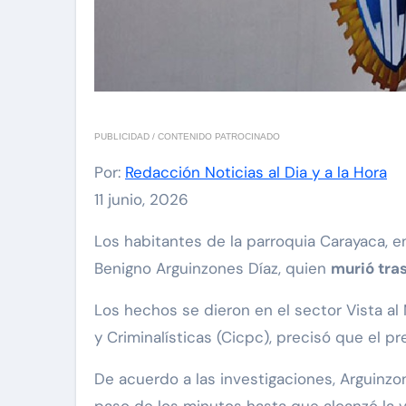
PUBLICIDAD / CONTENIDO PATROCINADO
Por:
Redacción Noticias al Dia y a la Hora
11 junio, 2026
Los habitantes de la parroquia Carayaca, en La Guaira, están conmocionados por el caso de un hombre de 75 años, identificado como Pedro
Benigno Arguinzones Díaz, quien
murió tra
Los hechos se dieron en el sector Vista al 
y Criminalísticas (Cicpc), precisó que el p
De acuerdo a las investigaciones, Arguinz