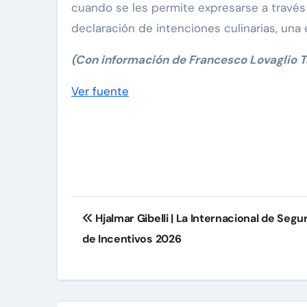
cuando se les permite expresarse a través d
declaración de intenciones culinarias, una 
(Con información de Francesco Lovaglio T
Navegación
Ver fuente
de
entradas
Navegación
Hjalmar Gibelli | La Internacional de Seg
de
de Incentivos 2026
entradas