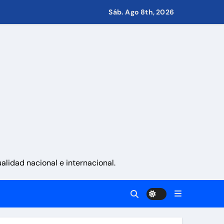
Sáb. Ago 8th, 2026
s de Condominio
pulsar propuestas desde las comunidades
a ayudar a las familias de Venezuela
sonas en una semana
lidad nacional e internacional.