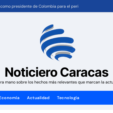
ra como presidente de Colombia para el periodo 2026-2030
nezuela con fecha valor lunes 10 de agosto de 2026
Plan Crediticio con Subsidio Directo en encuentro con Junta
 1,15%, con la vista puesta en el estrecho de Ormuz
ales activan el encuentro «Repensando a Venezuela» para im
 la presidencia desde la Casa de Nariño
y los futbolistas del Caracas Fútbol Club juntaron fuerzas par
Noticiero Caracas
an habitacional por sismos ha beneficiado a unas 2.000 per
ra mano sobre los hechos más relevantes que marcan la actua
 causa contra la exjuex Afiuni
Economía
Actualidad
Tecnología