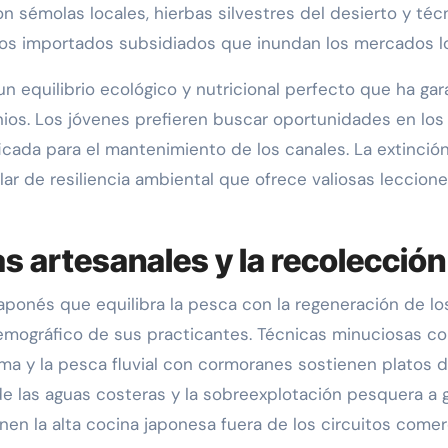
n sémolas locales, hierbas silvestres del desierto y t
ctos importados subsidiados que inundan los mercados l
n equilibrio ecológico y nutricional perfecto que ha ga
nios. Los jóvenes prefieren buscar oportunidades en los
icada para el mantenimiento de los canales. La extinció
r de resiliencia ambiental que ofrece valiosas lecciones
s artesanales y la recolecció
japonés que equilibra la pesca con la regeneración de 
emográfico de sus practicantes. Técnicas minuciosas co
ma y la pesca fluvial con cormoranes sostienen platos d
de las aguas costeras y la sobreexplotación pesquera a 
nen la alta cocina japonesa fuera de los circuitos comer