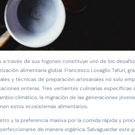
s a través de sus fogones constituye uno de los desafío
zación alimentaria global. Francesco Lovaglio Tafuri, gra
rales y técnicas de preparación artesanales no solo em
izaciones enteras. Tres vertientes culinarias específica
ambio climático, la migración de las generaciones jóvene
nen estos ecosistemas alimentarios.
istro y la preferencia masiva por la comida rápida y pro
 perfeccionarse de manera orgánica. Salvaguardar este p