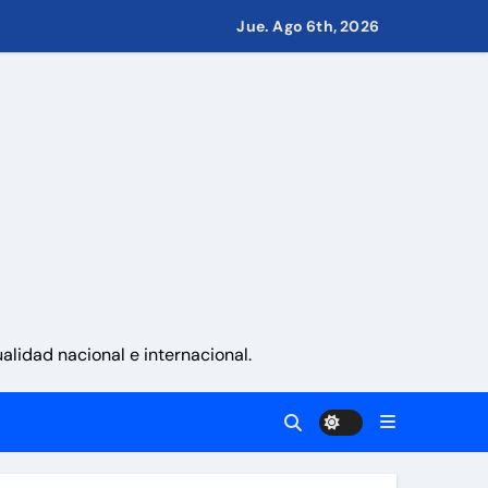
eves 6 de agosto 2026
Jue. Ago 6th, 2026
namá
 La Guaira
lidad nacional e internacional.
gobierno
 países