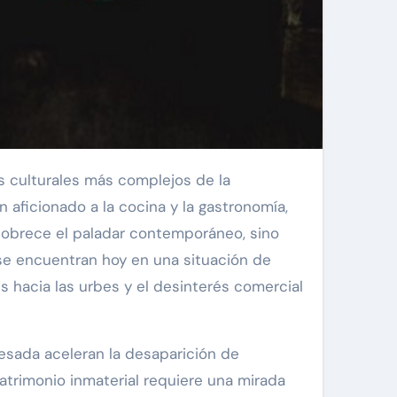
s culturales más complejos de la
n aficionado a la cocina y la gastronomía,
pobrece el paladar contemporáneo, sino
s se encuentran hoy en una situación de
s hacia las urbes y el desinterés comercial
cesada aceleran la desaparición de
atrimonio inmaterial requiere una mirada