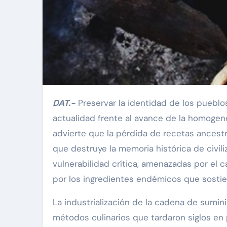
DAT.-
Preservar la identidad de los pueblo
actualidad frente al avance de la homogenei
advierte que la pérdida de recetas ancest
que destruye la memoria histórica de civil
vulnerabilidad crítica, amenazadas por el c
por los ingredientes endémicos que sostie
La industrialización de la cadena de sumin
métodos culinarios que tardaron siglos en