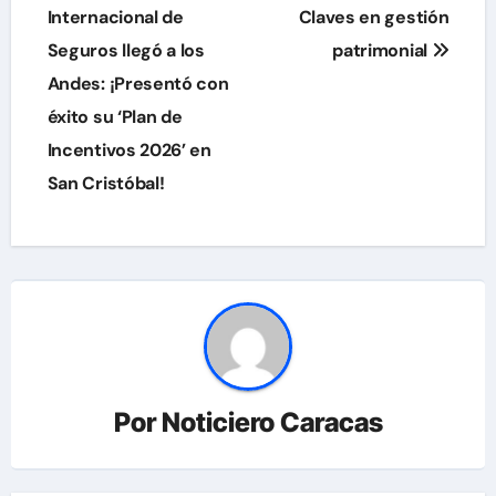
de
Internacional de
Claves en gestión
Seguros llegó a los
patrimonial
entradas
Andes: ¡Presentó con
éxito su ‘Plan de
Incentivos 2026’ en
San Cristóbal!
Por
Noticiero Caracas